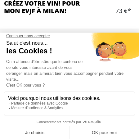
CRÉEZ VOTRE VIN! POUR
MON EVJF À MILAN!
73 €*
Ajouter
CONTENU
Verre de bienvenu
Créez votre propre vin avec un caviste
Visitez la zone de production de la cave
Dégustation de 3 vins
Dégustation de produits gastronomiques
Création de votre propre assemblage avec les
vins dégustés
Une bouteille de vin créée pour le groupe
Mon EVJF à Milan
Durée d'environ 1h30