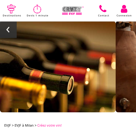
Destinations
Devis 1 minute
Contact
Connexion
EVJF
>
EVJF à Milan
>
Créez votre vin!