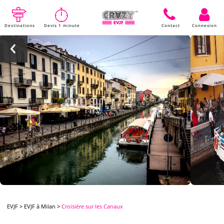
Destinations
Devis 1 minute
Contact
Connexion
EVJF
>
EVJF à Milan
>
Croisière sur les Canaux