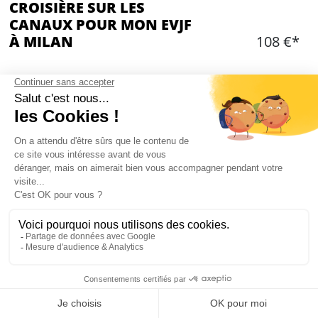
CROISIÈRE SUR LES
CANAUX POUR MON EVJF
À MILAN
108 €*
Ajouter
CONTENU
1 heure de croisière sur les Navigli de Milan
Bateau privatisé pour votre groupe
Skipper
Max 40 personnes
1 boisson par personne
Buffet apéro avec focaccia et grissini, tartines
avec mozzarella et tomates, grana padano,
Mon EVJF à Milan
pecorino avec miel, rustici