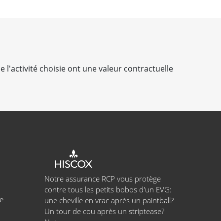
e l'activité choisie ont une valeur contractuelle
Notre assurance RCP vous protège
contre tous les petits bobos d'un EVG:
e
une cheville en vrac après un paintball?
Un tour de cou après un striptease?