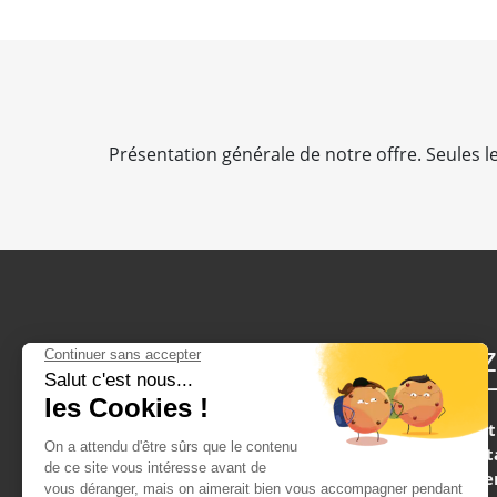
Présentation générale de notre offre. Seules les
Sites du groupe
Craz
Crazy-EVG
Contact
Présent
Crazy-evjF
Commen
Crazy-Weekend