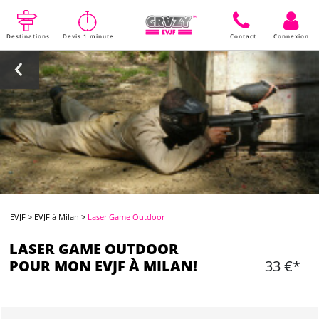
Destinations
Devis 1 minute
Contact
Connexion
EVJF
>
EVJF à Milan
>
Laser Game Outdoor
LASER GAME OUTDOOR
POUR MON EVJF À MILAN!
33 €*