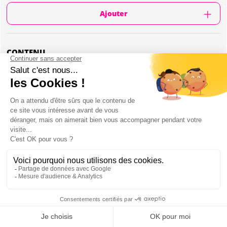
Ajouter
CONTENU
Match de laser game en extérieur
Terrain extérieur
1h30 d'activité (des matchs de 15 minutes
chacun)
10 minutes de briefing
Minimum 6 personnes
Équipement complet
Les terrains sont à environ à 1h du centre-ville
LASER GAME OUTDOOR À MILAN :
PRÉSENTATION
Mon EVJF à Milan