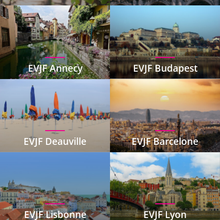
EVJF Annecy
EVJF Budapest
EVJF Deauville
EVJF Barcelone
EVJF Lisbonne
EVJF Lyon