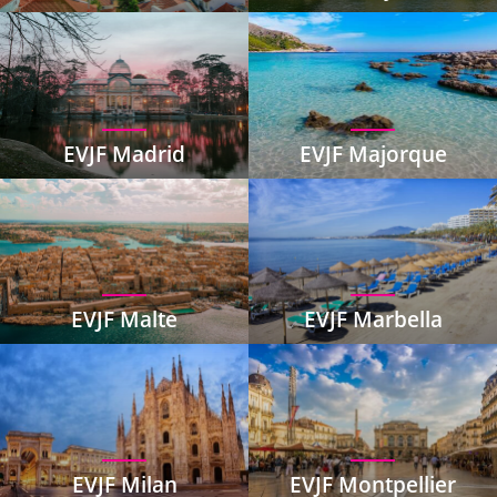
EVJF Madrid
EVJF Majorque
EVJF Malte
EVJF Marbella
EVJF Milan
EVJF Montpellier