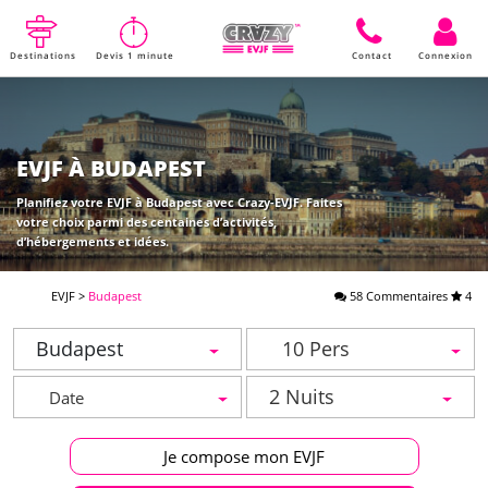
Destinations
Devis 1 minute
Contact
Connexion
EVJF À BUDAPEST
Planifiez votre EVJF à Budapest avec Crazy-EVJF. Faites
votre choix parmi des centaines d’activités,
d’hébergements et idées.
EVJF
>
Budapest
58 Commentaires
4
Budapest
10 Pers
2 Nuits
Je compose mon EVJF