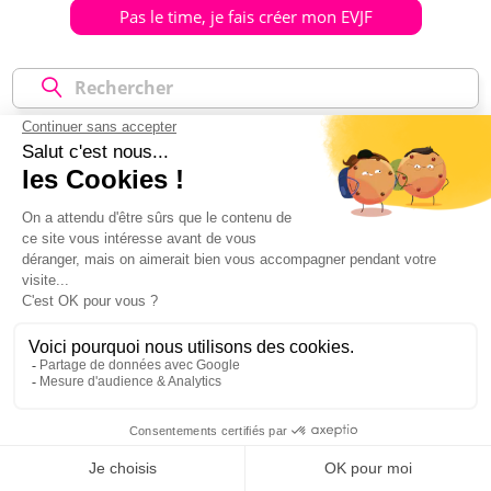
Pas le time, je fais créer mon EVJF
ACTIVITÉS JOUR
ACTIVITÉS NUIT
HÉBERGEMENT
ACTIVITÉS JOUR
(36)
pour votre EVJF à Budapest
Les Bains
Shooting Photo
73 €
75 €
Mon EVJF à Budapest