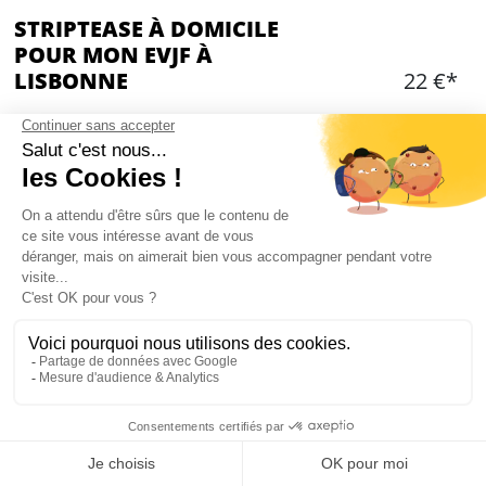
STRIPTEASE À DOMICILE
POUR MON EVJF À
LISBONNE
22 €*
Ajouter
CONTENU
Striptease à votre hébergement
Nous privilégions les appartements ou les villas
pour cette activité
Le stripteaseur se déplace et assure un show
d'environ 10min
Mon EVJF à Lisbonne