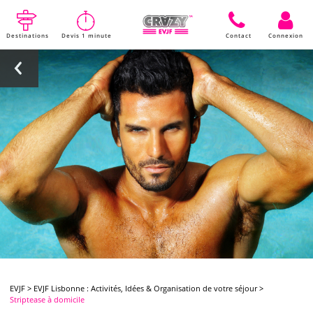
Destinations
Devis 1 minute
Contact
Connexion
EVJF
>
EVJF Lisbonne : Activités, Idées & Organisation de votre séjour
>
Striptease à domicile