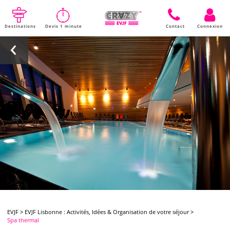
Destinations
Devis 1 minute
Contact
Connexion
EVJF
>
EVJF Lisbonne : Activités, Idées & Organisation de votre séjour
>
Spa thermal