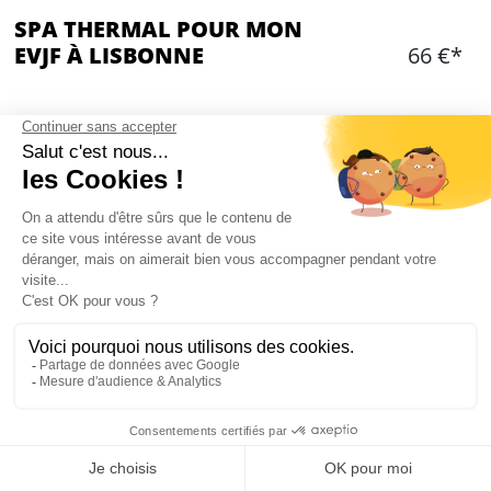
SPA THERMAL POUR MON
EVJF À LISBONNE
66 €*
OPTIONS ADDITIONNELLES
Choisir une ou des option(s)
Ajouter
CONTENU
L'accès durant 2hà l'espace spa d'un magnifique
hôtel 5 étoiles
Piscine intérieure chauffée, sauna, hammam,
Mon EVJF à Lisbonne
bains turcs