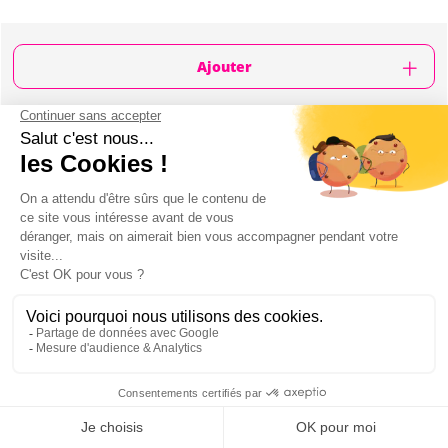
Ajouter
CONTENU
Environ 1h d'activité
Dégustation de 3 portos
Sommelier
L'activité a lieu dans le centre-ville
DÉGUSTATION DE PORTO À LISBONNE :
PRÉSENTATION
Plongez au cœur des saveurs uniques du Porto lors de votre EVJF à
Lisbonne!
Mon EVJF à Lisbonne