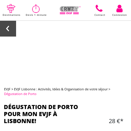
Destinations
Devis 1 minute
Contact
Connexion
EVJF
>
EVJF Lisbonne : Activités, Idées & Organisation de votre séjour
>
Dégustation de Porto
DÉGUSTATION DE PORTO
POUR MON EVJF À
LISBONNE!
28 €*