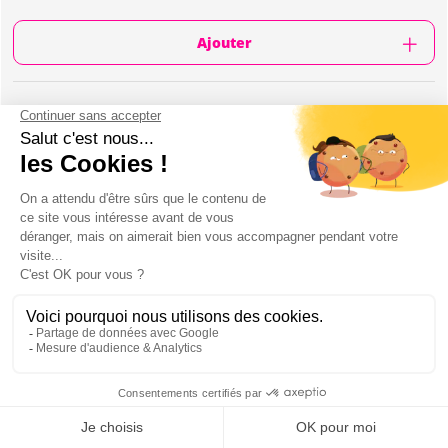
Ajouter
CONTENU
1h d'initiation au lancer de hache pour votre
groupe
Instructeur spécialisé
6 personnes par ligne
Restaurant sur place
Possibilité de rajouter un dîner après l'activité
(supplément)
L'activité a lieu vers le port de Lisbonne
LANCER DE HACHE À LISBONNE : PRÉSENTATION
Mon EVJF à Lisbonne
Soyez prêtes pour la bataille avec l'activité de lancer de hache à