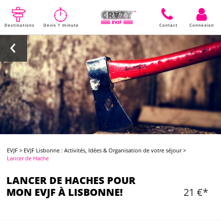
Destinations
Devis 1 minute
Contact
Connexion
EVJF
>
EVJF Lisbonne : Activités, Idées & Organisation de votre séjour
>
Lancer de Hache
LANCER DE HACHES POUR
MON EVJF À LISBONNE!
21 €*