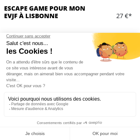
ESCAPE GAME POUR MON
EVJF À LISBONNE
27 €*
OPTIONS ADDITIONNELLES
Choisir une ou des option(s)
Ajouter
CONTENU
Instructeur local pour vous expliquer le jeu
60 min de jeu
1 ou plusieurs Escape Room réservés pour votre
Mon EVJF à Lisbonne
groupe