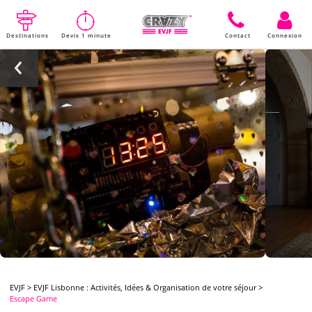
Destinations
Devis 1 minute
Contact
Connexion
EVJF
>
EVJF Lisbonne : Activités, Idées & Organisation de votre séjour
>
Escape Game