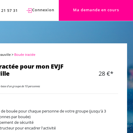
Connexion
Ma demande en cours
 21 57 31
eauville
>
Bouée tractée
ractée pour mon EVJF
ille
28 €*
a base d'un groupe de 10 personnes
 de bouée pour chaque personne de votre groupe (jusqu'à 3
onnes par bouée)
pement de sécurité
structeur pour encadrer l'activité