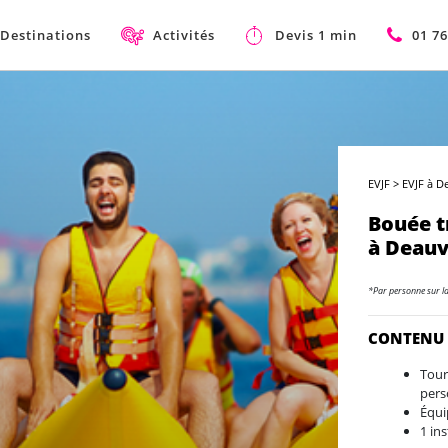
Destinations
Activités
Devis 1 min
01 76
EVJF
>
EVJF à D
Bouée t
à Deauv
*Par personne sur l
CONTENU
Tour
pers
Équi
1 in