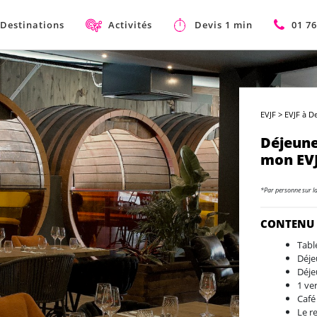
Destinations
Activités
Devis 1 min
01 76
EVJF
>
EVJF à D
Déjeune
mon EVJ
*Par personne sur l
CONTENU
Tabl
Déje
Déje
1 ve
Café
Le r