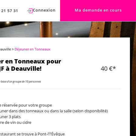
Connexion
Ma demande en cours
 21 57 31
eauville
>
Déjeuner en Tonneaux
r en Tonneaux pour
F à Deauville!
40 €*
a base d'un groupe de 10 personnes
e réservée pour votre groupe
uner dans des tonneaux ou dans la salle (selon disponibilité)
uner 3 plats
rre de vin ou cidre
estaurant se trouve à Pont-l'l'Évêque