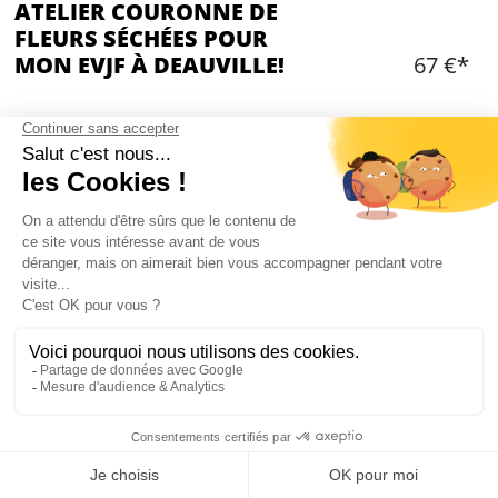
ATELIER COURONNE DE
FLEURS SÉCHÉES POUR
MON EVJF À DEAUVILLE!
67 €*
Ajouter
CONTENU
Atelier couronne de fleurs séchées
Durée: environ 1h30
Prof de cours de fleurs séchées
La prof vous accompagne à la réalisation de
votre couronne, au choix des fleurs et aux
techniques d'armonisations
Conseils sur l'entretien de la couronne
Mon EVJF à Deauville
2 types de couronnes au choix: couronne