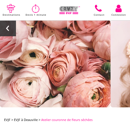
Destinations
Devis 1 minute
Contact
Connexion
EVJF
>
EVJF à Deauville
>
Atelier couronne de fleurs séchées