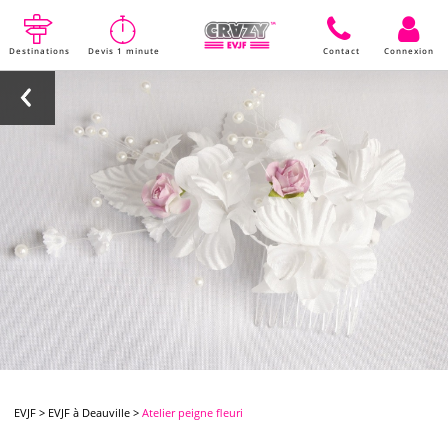
Destinations
Devis 1 minute
Contact
Connexion
EVJF
>
EVJF à Deauville
>
Atelier peigne fleuri