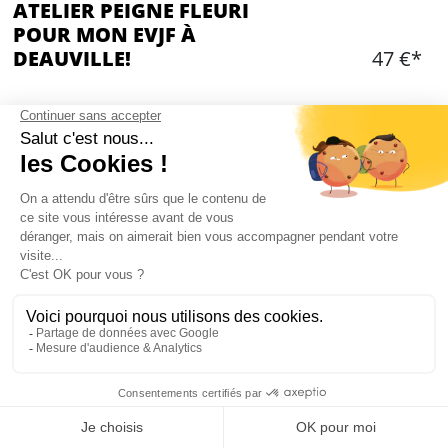
ATELIER PEIGNE FLEURI
POUR MON EVJF À
DEAUVILLE!
47 €*
Ajouter
CONTENU
Atelier peigne fleuri
Durée: environ 1h30
Prof de cours de fleurs séchées
La prof vous accompagne à la réalisation de
votre peigne
Démonstration de plusieurs techniques possible
Accompagnement dans le choix des fleurs
Mon EVJF à Deauville
Vous partez avec votre peigne fleuri