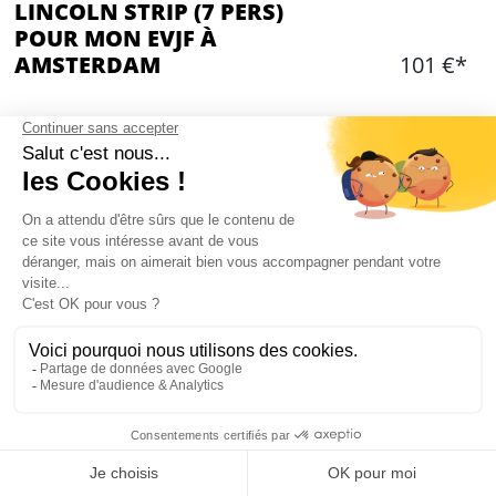
LINCOLN STRIP (7 PERS)
POUR MON EVJF À
AMSTERDAM
101 €*
Ajouter
CONTENU
Location d'une Lincoln Limousine
Tour d'Amsterdam
Durée 1 heure
Une bouteille de champagne local
Striptease dans le véhicule
Mon EVJF à Amsterdam