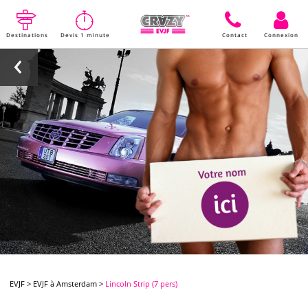
Destinations
Devis 1 minute
Contact
Connexion
EVJF
>
EVJF à Amsterdam
>
Lincoln Strip (7 pers)