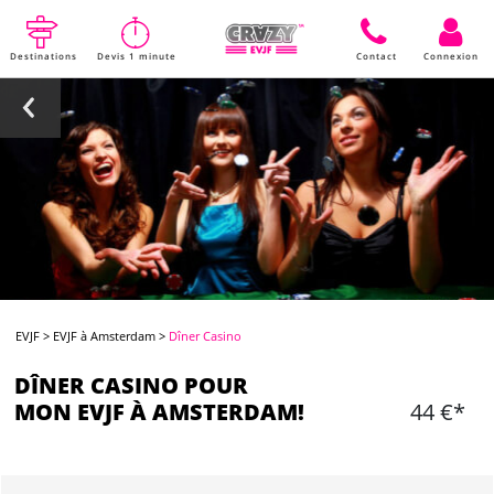
Destinations
Devis 1 minute
Contact
Connexion
EVJF
>
EVJF à Amsterdam
>
Dîner Casino
DÎNER CASINO POUR
MON EVJF À AMSTERDAM!
44 €*