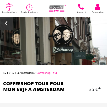
Destinations
Devis 1 minute
Contact
Connexion
EVJF
>
EVJF à Amsterdam
>
Coffeeshop Tour
COFFEESHOP TOUR POUR
MON EVJF À AMSTERDAM
35 €*