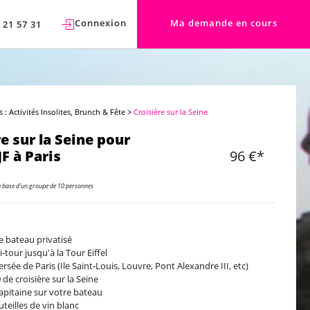
Connexion
Ma demande en cours
 21 57 31
s : Activités Insolites, Brunch & Fête
>
Croisière sur la Seine
e sur la Seine pour
F à Paris
96 €*
a base d'un groupe de 10 personnes
e bateau privatisé
-tour jusqu'à la Tour Eiffel
ersée de Paris (Ile Saint-Louis, Louvre, Pont Alexandre III, etc)
 de croisière sur la Seine
apitaine sur votre bateau
uteilles de vin blanc