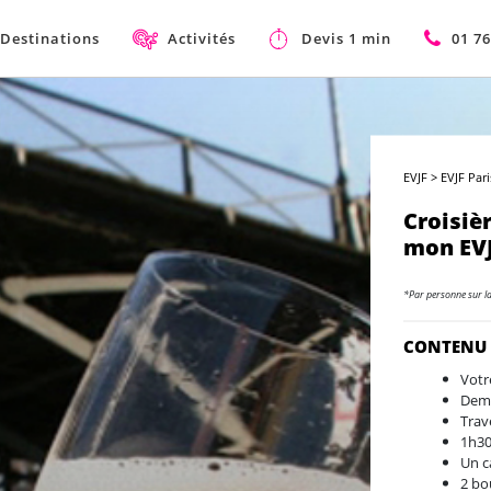
Destinations
Activités
Devis 1 min
01 76
EVJF
>
EVJF Pari
Croisièr
mon EVJ
*Par personne sur l
CONTENU
Votr
Demi
Trav
1h30
Un c
2 bo