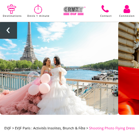
Destinations
Devis 1 minute
Contact
Connexion
EVJF
>
EVJF Paris : Activités Insolites, Brunch & Fête
>
Shooting Photo Flying Dress