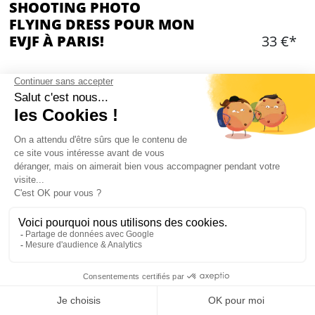
SHOOTING PHOTO
FLYING DRESS POUR MON
EVJF À PARIS!
33 €*
Ajouter
CONTENU
Shooting photo que pour la future mariée
1 Flying Dress
Environ 1 heure de séance photo
Photographe
1 assistant
10 photos retouchées HD, prêtes à être
imprimées (votre sélection)
Mon EVJF à Paris
Vidéos backstage