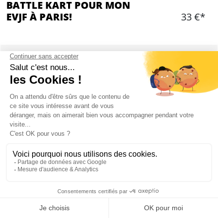
BATTLE KART POUR MON
EVJF À PARIS!
33 €*
Ajouter
CONTENU
Session de Battle Kart
La piste n'est pas privatisée (possibilité de
privatiser la piste avec un supplément)
Un mélange entre karting électrique, un jeu
vidéo et la réalité augmentée
Kart électrique
Différents circuits
Les modes de jeu sont projetés au sol
Mon EVJF à Paris
Course de 15 minutes