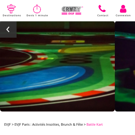
Destinations
Devis 1 minute
Contact
Connexion
EVJF
>
EVJF Paris : Activités Insolites, Brunch & Fête
>
Battle Kart