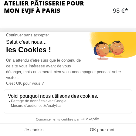
ATELIER PÂTISSERIE POUR
MON EVJF À PARIS
98 €*
Ajouter
CONTENU
2h à 3h d'activité
Réalisation d'une pâtisserie au choix (Cupcakes à
thème, tartes, ou choux à la crème)
1 boisson chaude
Activité possible à domicile ! (four, micro-ondes
et plaques de cuisson nécessaires dans votre
hébergement)
Activité disponible jusqu'à 18h30
Mon EVJF à Paris
Min 5, max 8 participants