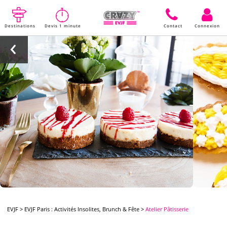
Destinations
Devis 1 minute
Contact
Connexion
EVJF
>
EVJF Paris : Activités Insolites, Brunch & Fête
>
Atelier Pâtisserie