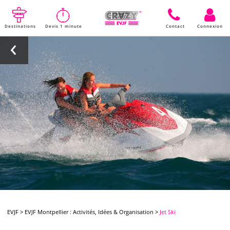
Destinations
Devis 1 minute
Contact
Connexion
EVJF
>
EVJF Montpellier : Activités, Idées & Organisation
>
Jet Ski