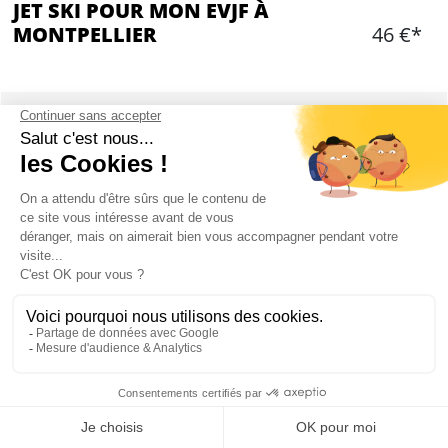
JET SKI POUR MON EVJF À
MONTPELLIER
46 €*
Ajouter
CONTENU
30min de Jet ski sans permis
Un jet ski pour 2 personnes
Le prêt des équipements (Combinaison et gilet
de sauvetage)
Un briefing de sécurité
L'essence, l'assurance
Mon EVJF à Montpellier