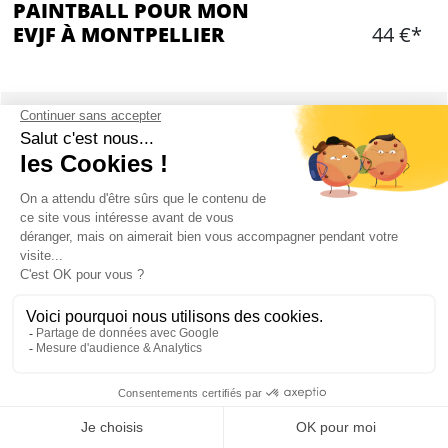
PAINTBALL POUR MON
EVJF À MONTPELLIER
44 €*
Ajouter
CONTENU
300 billes par personne
1h de jeu environ
Masque et plastron inclus (pas de combinaison :
prévoir des vêtements de rechange!)
6 personnes minimum
Mon EVJF à Montpellier
PAINTBALL À MONTPELLIER : PRÉSENTATION