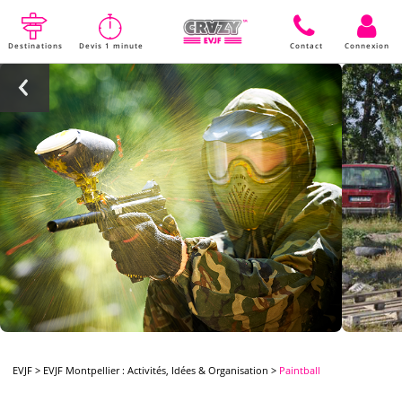
Destinations
Devis 1 minute
Contact
Connexion
EVJF
>
EVJF Montpellier : Activités, Idées & Organisation
>
Paintball