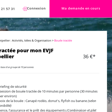
Connexion
Ma demande en cours
 21 57 31
pellier : Activités, Idées & Organisation
>
Bouée tractée
ractée pour mon EVJF
ellier
36 €*
a base d'un groupe de 10 personnes
riefing de sécurité
session de bouée tractée de 10 minutes par personne (30 minutes
er environ)
hoix de la bouée : Canapé rodéo, donut's, flyfish ou banane
(selon
nibilité)
sence, l'assurance et le prêt des équipements
(Combinaison et gilet