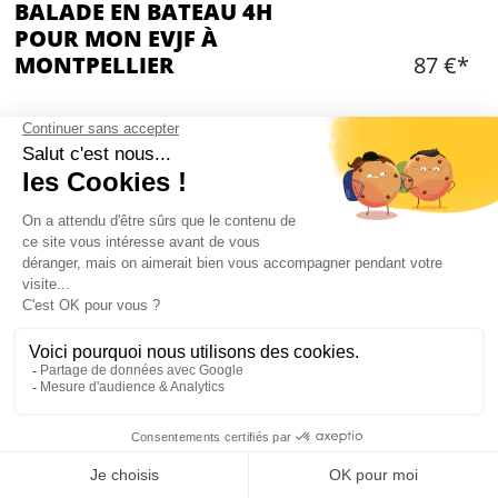
BALADE EN BATEAU 4H
POUR MON EVJF À
MONTPELLIER
87 €*
OPTIONS ADDITIONNELLES
Choisir une ou des option(s)
Ajouter
CONTENU
Un bateau privatisé pour 4h avec skipper
Possibilité de baignade au large
Mon EVJF à Montpellier
Serviettes de bain et combishorts à disposition