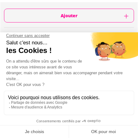
Ajouter
CONTENU
2h de cours de Dessin
Différents posings effectués par notre beau
modèle homme !
Matériel fourni : papiers de différentes tailles,
crayons colorés...
Professeur
1 cocktail par personne
Mignardises
Privatisation de l'atelier
Mon EVJF à Montpellier
ATELIER DESSIN DE NU À MONTPELLIER :