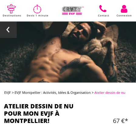
Destinations
Devis 1 minute
Contact
Connexion
EVJF
>
EVJF Montpellier : Activités, Idées & Organisation
>
Atelier dessin de nu
ATELIER DESSIN DE NU
POUR MON EVJF À
MONTPELLIER!
67 €*