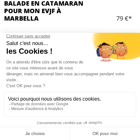
BALADE EN CATAMARAN
POUR MON EVJF À
MARBELLA
79 €*
Ajouter
CONTENU
2 heures de voyage en catamaran privé
Eau, softs, bière et 2 bouteilles de prosecco/vin
blanc
Fruits, chips, olives
Possibilité de ramener des boissons (hors vin
rouge) et de la nourriture à bord
Possibilité d'acheter des boissons à bord
Mon EVJF à Marbella
Musique (bluetooth)