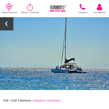
Destinations
Devis 1 minute
Contact
Connexion
EVJF
>
EVJF à Marbella
>
Balade en Catamaran