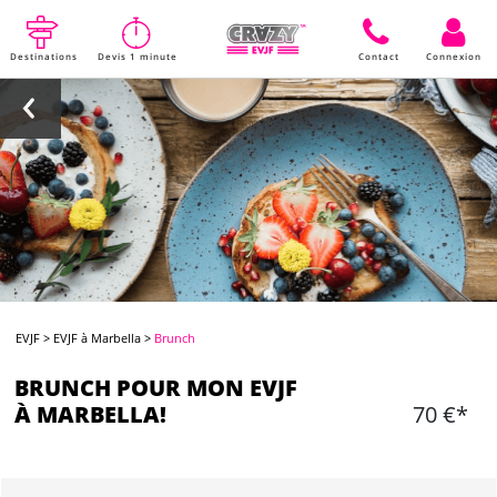
Destinations
Devis 1 minute
Contact
Connexion
EVJF
>
EVJF à Marbella
>
Brunch
BRUNCH POUR MON EVJF
À MARBELLA!
70 €*