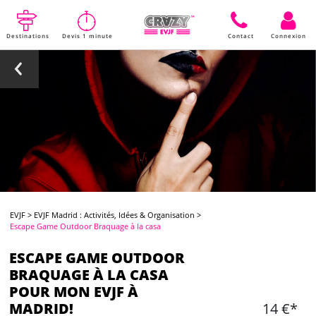
Destinations
Devis 1 minute
Contact
Connexion
EVJF
>
EVJF Madrid : Activités, Idées & Organisation
>
Escape Game Outdoor Braquage à la casa
ESCAPE GAME OUTDOOR
BRAQUAGE À LA CASA
POUR MON EVJF À
MADRID!
14 €*