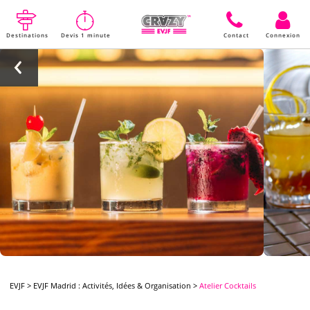
Destinations
Devis 1 minute
Contact
Connexion
EVJF
>
EVJF Madrid : Activités, Idées & Organisation
>
Atelier Cocktails