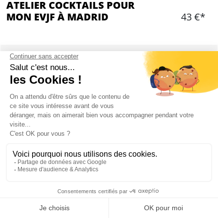
ATELIER COCKTAILS POUR
MON EVJF À MADRID
43 €*
Ajouter
CONTENU
90min d’activité dans le centre de Madrid
Fabrication et dégustation de 3 cocktails
Choix entre 3 types de cocktails (à faire au
moment de la réservation): Cocktails Tiki, Gin
Tonic ou Cocktails Classiques
Mixologue professionnel
Min 10 participants
Mon EVJF à Madrid