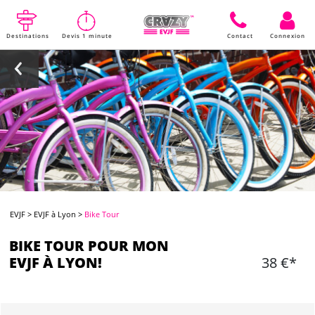
Destinations
Devis 1 minute
Contact
Connexion
EVJF
>
EVJF à Lyon
>
Bike Tour
BIKE TOUR POUR MON
EVJF À LYON!
38 €*