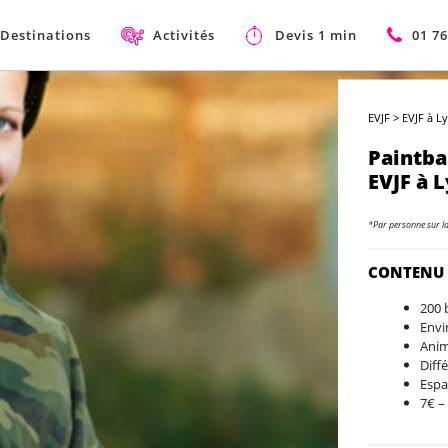
Destinations
Activités
Devis 1 min
01 76
EVJF
>
EVJF à L
Paintba
EVJF à 
*Par personne sur l
CONTENU
200 
Envi
Anim
Diff
Espa
7€ –