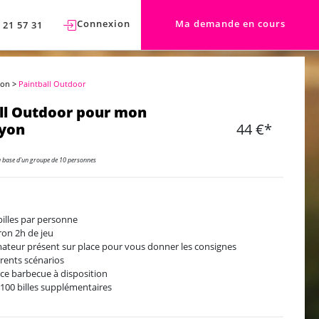
Connexion
Ma demande en cours
 21 57 31
yon
>
Paintball Outdoor
ll Outdoor pour mon
Lyon
44 €*
a base d'un groupe de 10 personnes
billes par personne
ron 2h de jeu
ateur présent sur place pour vous donner les consignes
érents scénarios
ce barbecue à disposition
 100 billes supplémentaires