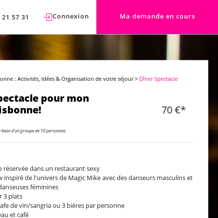
Connexion
Ma demande en cours
 21 57 31
bonne : Activités, Idées & Organisation de votre séjour
>
Dîner Spectacle
pectacle pour mon
Lisbonne!
70 €*
a base d'un groupe de 10 personnes
e réservée dans un restaurant sexy
 inspiré de l'univers de Magic Mike avec des danseurs masculins et
danseuses féminines
r 3 plats
rafe de vin/sangria ou 3 bières par personne
eau et café