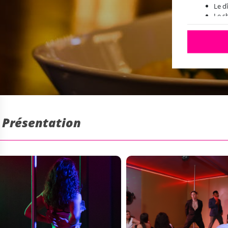
Le d
Le 
Le r
Disp
À en
: Présentation