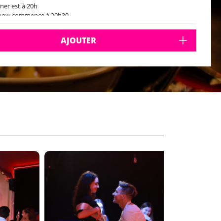
îner est à 20h
show commence à 20h30
estaurant ferme à 00h
onible de jeudi à samedi
AJOUTER
viron 10 min du centre-ville