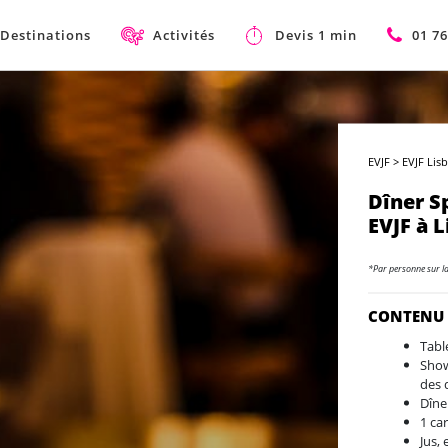
Destinations
Activités
Devis 1 min
01 76
EVJF
>
EVJF Lis
Dîner S
EVJF à 
*Par personne sur l
CONTENU
Tabl
Show
des 
Dîne
1 ca
Jus, 