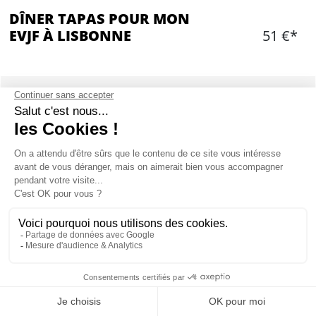
DÎNER TAPAS POUR MON
EVJF À LISBONNE
51 €*
Ajouter
CONTENU
Entrée au choix
Plat principal avec deux accompagnements
Dessert au choix
1/2 bouteille de vin par personne
Mon EVJF à Lisbonne
Café