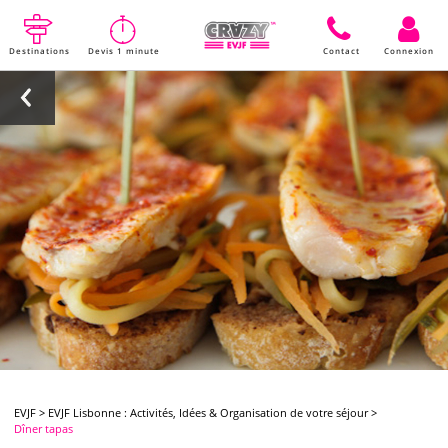
Destinations
Devis 1 minute
Contact
Connexion
EVJF
>
EVJF Lisbonne : Activités, Idées & Organisation de votre séjour
>
Dîner tapas