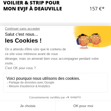
VOILIER & STRIP POUR
MON EVJF À DEAUVILLE
157 €*
Ajouter
CONTENU
3 heures de balade en mer sur un Voilier
Voilier privatisé de 13 mètres de long avec
skipper
2 bouteilles de cidre offertes pour le groupe
Un striptease d'une dizaine de minutes sur le
bateau avant ou après le départ
11 personnes maximum
Mon EVJF à Deauville