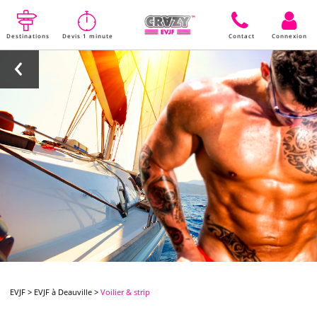
Destinations
Devis 1 minute
Contact
Connexion
EVJF
>
EVJF à Deauville
>
Voilier & strip