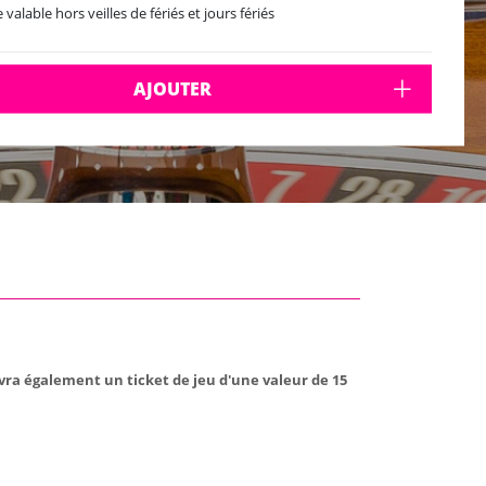
 valable hors veilles de fériés et jours fériés
AJOUTER
ra également un ticket de jeu d'une valeur de 15