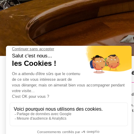
Entrée au Casino à Deauvill
Joignez-vous à une soirée passionnante au casino da
L'expérience commence par une entrée au casino, s
€, utilisable sur les machines à sous ou les jeux de 
BON À SAVOIR: