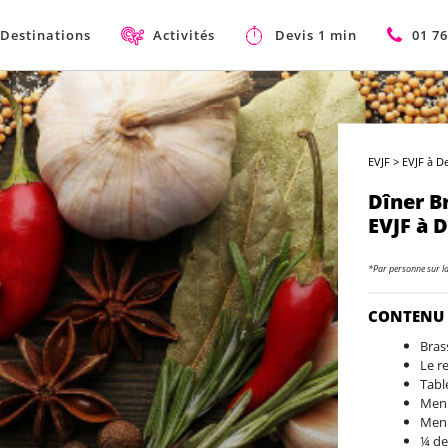
Destinations
Activités
Devis 1 min
01 76
EVJF
>
EVJF à D
Dîner B
EVJF à D
*Par personne sur l
CONTENU
Bras
Le r
Tabl
Menu
Menu
¼ de