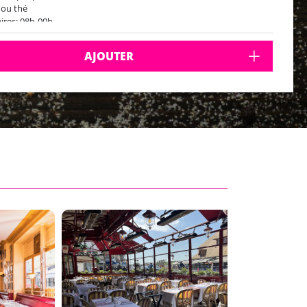
 ou thé
ires: 08h-00h
AJOUTER