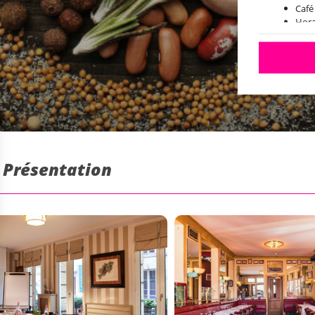
Café
Hora
: Présentation