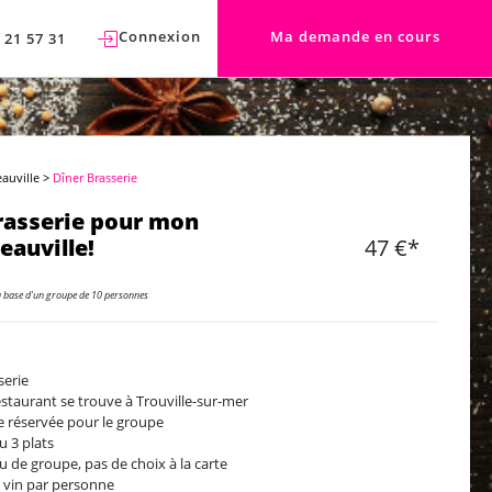
Connexion
Ma demande en cours
 21 57 31
eauville
>
Dîner Brasserie
rasserie pour mon
eauville!
47 €*
a base d'un groupe de 10 personnes
serie
estaurant se trouve à Trouville-sur-mer
e réservée pour le groupe
 3 plats
 de groupe, pas de choix à la carte
 vin par personne