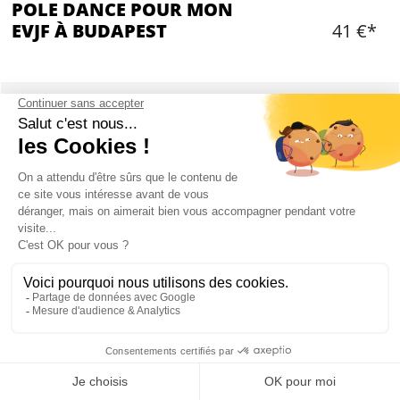
POLE DANCE POUR MON
EVJF À BUDAPEST
41 €*
Ajouter
CONTENU
Cours particulier de pole dancing dispensé par
une professionnelle
Durée : 1 heure
Un guide pour vous escorter de votre
hébergement jusqu’au studio.
Transfert à vos frais
Mon EVJF à Budapest