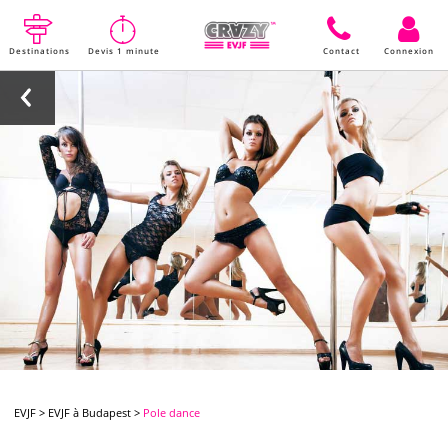
Destinations
Devis 1 minute
Contact
Connexion
EVJF
>
EVJF à Budapest
>
Pole dance