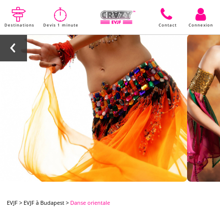
Destinations
Devis 1 minute
Contact
Connexion
EVJF
>
EVJF à Budapest
>
Danse orientale