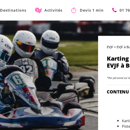
Destinations
Activités
Devis 1 min
01 76
EVJF
>
EVJF à B
Karting
EVJF à 
*Par personne sur l
CONTENU
Kart
Pist