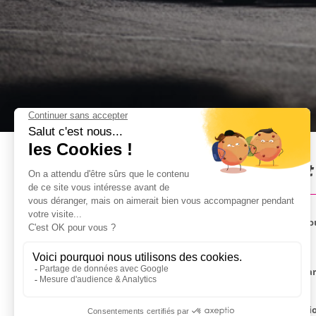
Karting outdoor à Budapest 
Affrontez-vous sur un Karting Outdoor pour une jou
Nous vous donnons rendez-vous sur notre piste part
vous sont de vraies pilotes de course !
Vous bénéficierez de 12 min de tours de qualificati