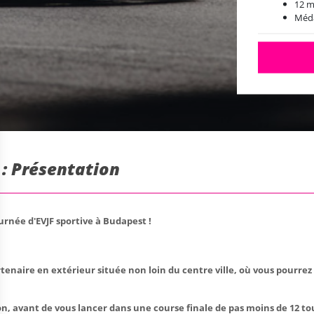
12 m
Méda
Tran
min 
A pa
: Présentation
rnée d'EVJF sportive à Budapest !
enaire en extérieur située non loin du centre ville, où vous pourrez 
on, avant de vous lancer dans une course finale de pas moins de 12 to