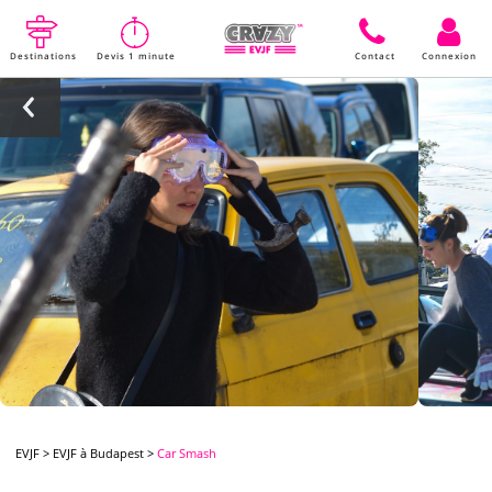
Destinations
Devis 1 minute
Contact
Connexion
EVJF
>
EVJF à Budapest
>
Car Smash