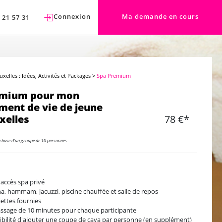
Connexion
Ma demande en cours
 21 57 31
uxelles : Idées, Activités et Packages
>
Spa Premium
emium pour mon
ment de vie de jeune
uxelles
78 €*
a base d'un groupe de 10 personnes
'accès spa privé
a, hammam, jacuzzi, piscine chauffée et salle de repos
iettes fournies
ssage de 10 minutes pour chaque participante
ibilité d'ajouter une coupe de cava par personne (en supplément)