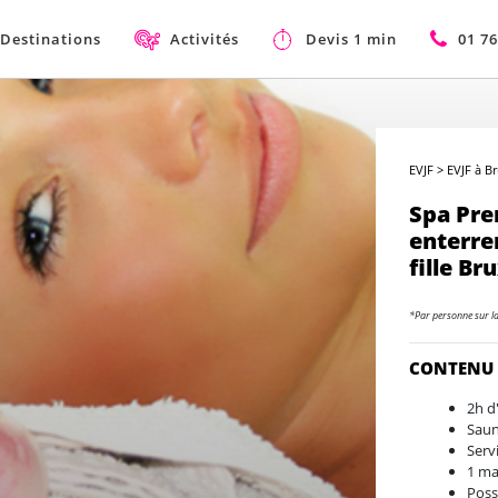
Destinations
Activités
Devis 1 min
01 76
EVJF
>
EVJF à Br
Spa Pr
enterre
fille Br
*Par personne sur l
CONTENU
2h d
Saun
Serv
1 ma
Poss