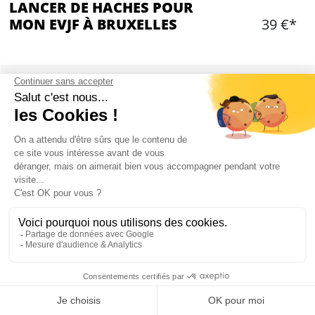
LANCER DE HACHES POUR
MON EVJF À BRUXELLES
39 €*
Ajouter
CONTENU
1h d'activité
Équipement fourni
3/4 personnes par cible
Instructeur local sur place
Situé en centre ville de Bruxelles
1 boisson par personne (vin, bière, soft)
Mon EVJF à Bruxelles