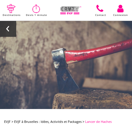
Destinations
Devis 1 minute
Contact
Connexion
EVJF
>
EVJF à Bruxelles : Idées, Activités et Packages
>
Lancer de Haches