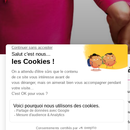
City Challenge Spécial EVJF 
Vous recherchez des activités divertissantes avec u
Essayez notre City Challenge Spécial EVJF de 2 heures
Formez des équipes et lancez-vous dans des défis s
Équipées de votre smartphone, de papier et de sty