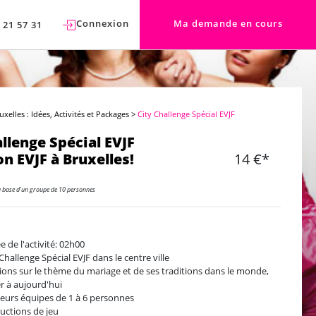
Connexion
Ma demande en cours
 21 57 31
uxelles : Idées, Activités et Packages
>
City Challenge Spécial EVJF
allenge Spécial EVJF
n EVJF à Bruxelles!
14 €*
a base d'un groupe de 10 personnes
e de l'activité: 02h00
 Challenge Spécial EVJF dans le centre ville
ions sur le thème du mariage et de ses traditions dans le monde,
er à aujourd'hui
ieurs équipes de 1 à 6 personnes
ructions de jeu