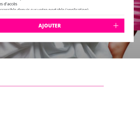
s d'accès
accessible depuis sur votre portable (application)
 jouez le jour et à l'horaire de votre choix, en toute autonomie
AJOUTER
lez à avoir un niveau de batterie suffisant
osez d'un forfait 3G/4G
vez les données mobiles/géolocalisation/son
ssez-vous d'un papier et d'un stylo
photos et vidéos réalisées sont automatiquement enregistrées
 votre smartphone