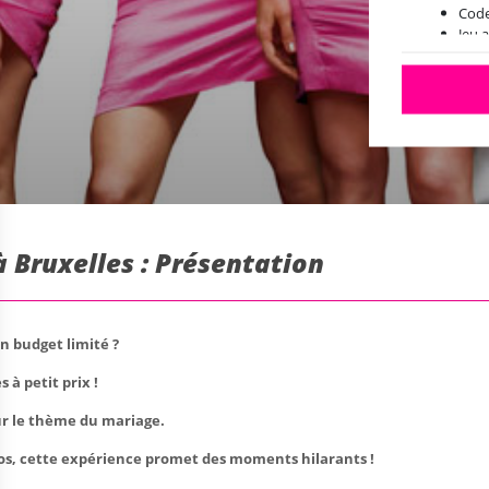
Code
Jeu 
Vous
Le jour J:
Veil
Disp
Acti
Muni
Les 
à Bruxelles : Présentation
dans
n budget limité ?
 à petit prix !
ur le thème du mariage.
los, cette expérience promet des moments hilarants !