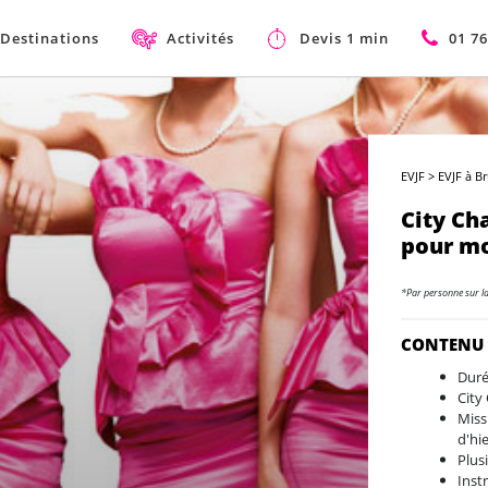
Destinations
Activités
Devis 1 min
01 76
EVJF
>
EVJF à Br
City Ch
pour mo
*Par personne sur l
CONTENU
Duré
City
Miss
d'hi
Plus
Inst