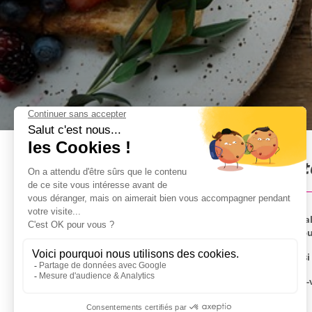
Brunch à Bruxelles : Présen
Ce Brunch sera une occasion parfaite pour se régale
d'une ambiance chaleureuse pour rendre cette jou
Au menu une gaufre salé et une gaufre sucré ainsi
Le restaurant est idéalement situé dans le centre-v