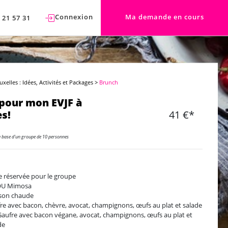
Connexion
Ma demande en cours
 21 57 31
uxelles : Idées, Activités et Packages
>
Brunch
pour mon EVJF à
es!
41 €*
a base d'un groupe de 10 personnes
e réservée pour le groupe
 OU Mimosa
son chaude
re avec bacon, chèvre, avocat, champignons, œufs au plat et salade
aufre avec bacon végane, avocat, champignons, œufs au plat et
de