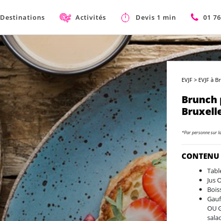
Destinations
Activités
Devis 1 min
01 76
EVJF
>
EVJF à Br
Brunch 
Bruxell
*Par personne sur l
CONTENU
Tabl
Jus
Bois
Gauf
OU G
sala