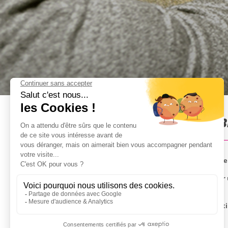
Shooting 3 armes (AK47) à B
C'est grâce à ce genre d'activités qu'un simple e
Certains font de l'accrobranche, optez plutôt pour u
mitrailleur Stribog.
Un instructeur qualifié vous apprendra à viser et ti
auront toutes mises à côté.