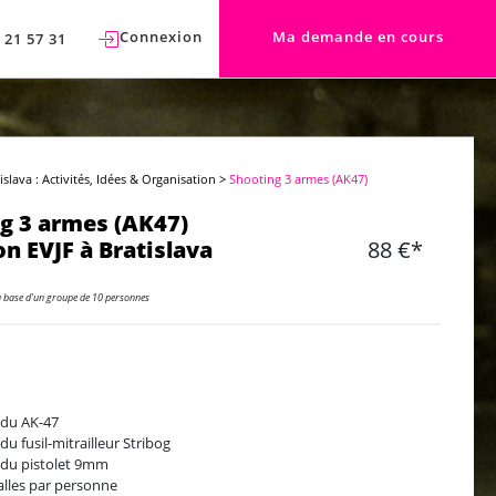
Connexion
Ma demande en cours
 21 57 31
islava : Activités, Idées & Organisation
>
Shooting 3 armes (AK47)
g 3 armes (AK47)
n EVJF à Bratislava
88 €*
a base d'un groupe de 10 personnes
 du AK-47
du fusil-mitrailleur Stribog
 du pistolet 9mm
alles par personne