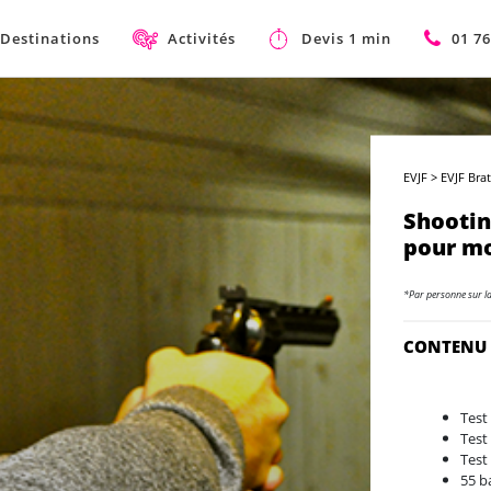
Destinations
Activités
Devis 1 min
01 76
EVJF
>
EVJF Brat
Shootin
pour mo
*Par personne sur l
CONTENU
Test
Test 
Test
55 b