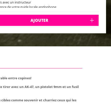
s avec un instructeur
ence de votre guide locale anglophone
sfert A/R en minibus privatisé
AJOUTER
rable entre copines!
de tirer avec un AK-47, un pistolet 9mm et un fusil
os cibles comme souvenir et charriez ceux qui les