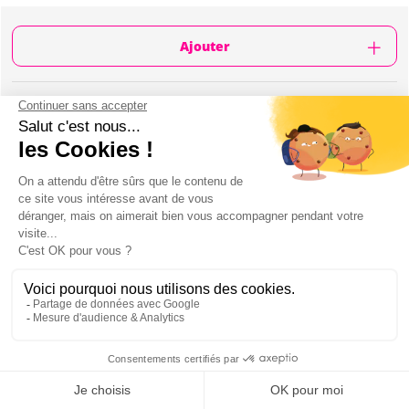
Ajouter
CONTENU
1h30 d'Atelier dessin de nu
Peinture sur modèle nu mascuilin
1 instructeur pour vous apprendre l'art du
dessin
1 bière par personne
Tout le matériel nécessaire (planches, papier,
crayons etc...)
Petits challenges drôles entre les participants
1 guide locale anglophone
Mon EVJF à Bratislava
ATELIER DESSIN DE NU À BRATISLAVA :