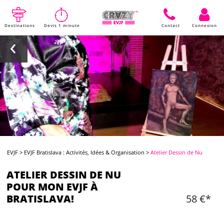
Destinations
Devis 1 minute
Contact
Connexion
EVJF
>
EVJF Bratislava : Activités, Idées & Organisation
>
Atelier Dessin de Nu
ATELIER DESSIN DE NU
POUR MON EVJF À
BRATISLAVA!
58 €*