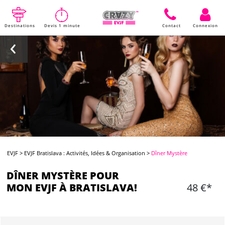
Destinations
Devis 1 minute
Contact
Connexion
EVJF
>
EVJF Bratislava : Activités, Idées & Organisation
>
Dîner Mystère
DÎNER MYSTÈRE POUR
MON EVJF À BRATISLAVA!
48 €*