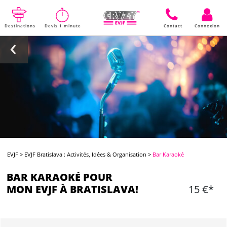
Destinations
Devis 1 minute
Contact
Connexion
EVJF
>
EVJF Bratislava : Activités, Idées & Organisation
>
Bar Karaoké
BAR KARAOKÉ POUR
MON EVJF À BRATISLAVA!
15 €*