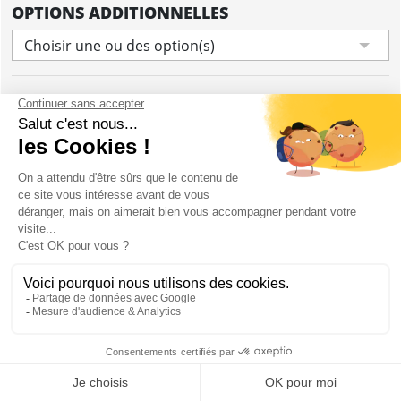
OPTIONS ADDITIONNELLES
Choisir une ou des option(s)
Ajouter
CONTENU
Entrée dans un bar karaoké
1h de karaoké accessible à tous
Début à 20h00 environ
Musique et système karaoké fournis par le bar
10€ de consommation par personne inclus dans
le prix
Mon EVJF à Bratislava